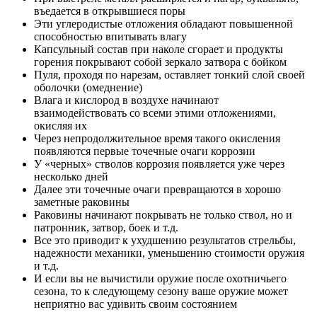
въедается в открывшиеся поры
Эти углеродистые отложения обладают повышенной
способностью впитывать влагу
Капсульный состав при наколе сгорает и продукты
горения покрывают собой зеркало затвора с бойком
Пуля, проходя по нарезам, оставляет тонкий слой своей
оболочки (омеднение)
Влага и кислород в воздухе начинают
взаимодействовать со всеми этими отложениями,
окисляя их
Через непродолжительное время такого окисления
появляются первые точечные очаги коррозии
У «черных» стволов коррозия появляется уже через
несколько дней
Далее эти точечные очаги превращаются в хорошо
заметные раковины
Раковины начинают покрывать не только ствол, но и
патронник, затвор, боек и т.д.
Все это приводит к ухудшению результатов стрельбы,
надежности механики, уменьшению стоимости оружия
и т.д.
И если вы не вычистили оружие после охотничьего
сезона, то к следующему сезону ваше оружие может
неприятно вас удивить своим состоянием