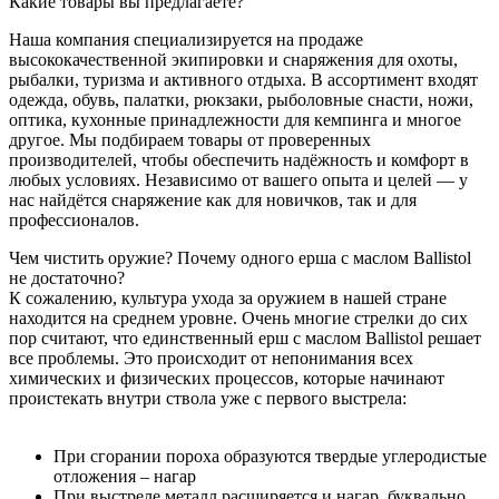
Какие товары вы предлагаете?
Наша компания специализируется на продаже
высококачественной экипировки и снаряжения для охоты,
рыбалки, туризма и активного отдыха. В ассортимент входят
одежда, обувь, палатки, рюкзаки, рыболовные снасти, ножи,
оптика, кухонные принадлежности для кемпинга и многое
другое. Мы подбираем товары от проверенных
производителей, чтобы обеспечить надёжность и комфорт в
любых условиях. Независимо от вашего опыта и целей — у
нас найдётся снаряжение как для новичков, так и для
профессионалов.
Чем чистить оружие? Почему одного ерша с маслом Ballistol
не достаточно?
К сожалению, культура ухода за оружием в нашей стране
находится на среднем уровне. Очень многие стрелки до сих
пор считают, что единственный ерш с маслом Ballistol решает
все проблемы. Это происходит от непонимания всех
химических и физических процессов, которые начинают
проистекать внутри ствола уже с первого выстрела:
При сгорании пороха образуются твердые углеродистые
отложения – нагар
При выстреле металл расширяется и нагар, буквально,