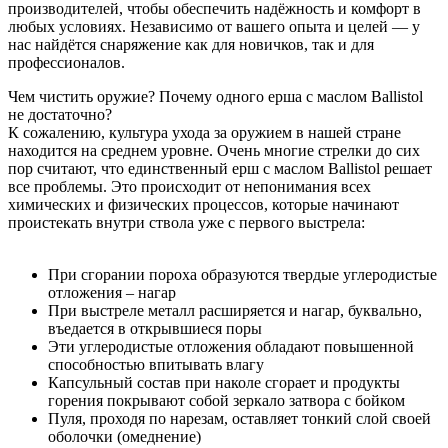
производителей, чтобы обеспечить надёжность и комфорт в
любых условиях. Независимо от вашего опыта и целей — у
нас найдётся снаряжение как для новичков, так и для
профессионалов.
Чем чистить оружие? Почему одного ерша с маслом Ballistol
не достаточно?
К сожалению, культура ухода за оружием в нашей стране
находится на среднем уровне. Очень многие стрелки до сих
пор считают, что единственный ерш с маслом Ballistol решает
все проблемы. Это происходит от непонимания всех
химических и физических процессов, которые начинают
проистекать внутри ствола уже с первого выстрела:
При сгорании пороха образуются твердые углеродистые
отложения – нагар
При выстреле металл расширяется и нагар, буквально,
въедается в открывшиеся поры
Эти углеродистые отложения обладают повышенной
способностью впитывать влагу
Капсульный состав при наколе сгорает и продукты
горения покрывают собой зеркало затвора с бойком
Пуля, проходя по нарезам, оставляет тонкий слой своей
оболочки (омеднение)