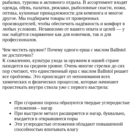
рыбалки, туризма и активного отдыха. В ассортимент входят
одежда, обувь, палатки, рюкзаки, рыболовные снасти, ножи,
оптика, кухонные принадлежности для кемпинга и многое
другое. Мы подбираем товары от проверенных
производителей, чтобы обеспечить надёжность и комфорт в
любых условиях. Независимо от вашего опыта и целей — у
нас найдётся снаряжение как для новичков, так и для
профессионалов.
Чем чистить оружие? Почему одного ерша с маслом Ballistol
не достаточно?
К сожалению, культура ухода за оружием в нашей стране
находится на среднем уровне. Очень многие стрелки до сих
пор считают, что единственный ерш с маслом Ballistol решает
все проблемы. Это происходит от непонимания всех
химических и физических процессов, которые начинают
проистекать внутри ствола уже с первого выстрела:
При сгорании пороха образуются твердые углеродистые
отложения – нагар
При выстреле металл расширяется и нагар, буквально,
въедается в открывшиеся поры
Эти углеродистые отложения обладают повышенной
способностью впитывать влагу