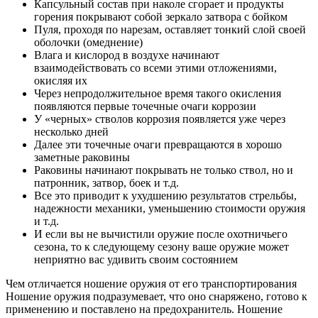
Капсульный состав при наколе сгорает и продукты
горения покрывают собой зеркало затвора с бойком
Пуля, проходя по нарезам, оставляет тонкий слой своей
оболочки (омеднение)
Влага и кислород в воздухе начинают
взаимодействовать со всеми этими отложениями,
окисляя их
Через непродолжительное время такого окисления
появляются первые точечные очаги коррозии
У «черных» стволов коррозия появляется уже через
несколько дней
Далее эти точечные очаги превращаются в хорошо
заметные раковины
Раковины начинают покрывать не только ствол, но и
патронник, затвор, боек и т.д.
Все это приводит к ухудшению результатов стрельбы,
надежности механики, уменьшению стоимости оружия
и т.д.
И если вы не вычистили оружие после охотничьего
сезона, то к следующему сезону ваше оружие может
неприятно вас удивить своим состоянием
Чем отличается ношение оружия от его транспортирования
Ношение оружия подразумевает, что оно снаряжено, готово к
применению и поставлено на предохранитель. Ношение