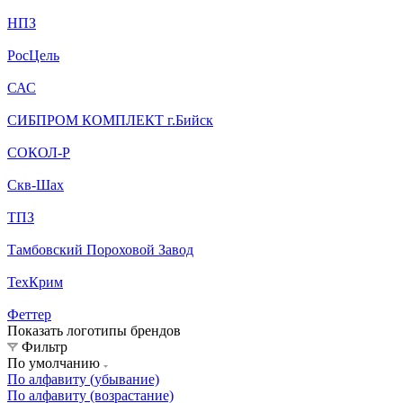
НПЗ
РосЦель
САС
СИБПРОМ КОМПЛЕКТ г.Бийск
СОКОЛ-Р
Скв-Шах
ТПЗ
Тамбовский Пороховой Завод
ТехКрим
Феттер
Показать логотипы брендов
Фильтр
По умолчанию
По алфавиту (убывание)
По алфавиту (возрастание)