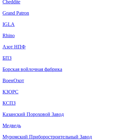
Cheddite
Grand Patron
IGLA
Rhino
Азот НПФ
БПЗ
Борская войлочная фабрика
ВоенОхот
КЗОРС
КСПЗ
Казанский Пороховой Завод
Медведь
Муромский Приборостроительный Завод