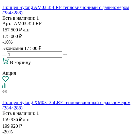
Прицел Sytong AM03-35LRF тепловизионный с дальномером
(384×288)
Есть в наличии
: 1
Арт.: AM03-35LRF
157 500
₽
/шт
175 000
₽
-
10
%
Экономия
17 500
₽
В корзину
Акция
Прицел Sytong XM03–35LRF тепловизионный c дальномером
(384×288)
Есть в наличии
: 1
159 936
₽
/шт
199 920
₽
-
20
%