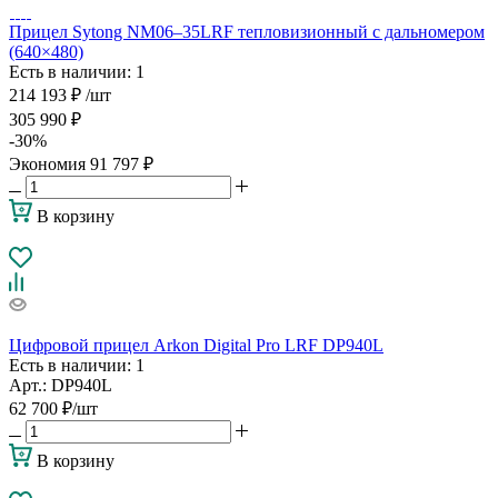
Прицел Sytong NM06–35LRF тепловизионный c дальномером
(640×480)
Есть в наличии
: 1
214 193
₽
/шт
305 990
₽
-
30
%
Экономия
91 797
₽
В корзину
Цифровой прицел Arkon Digital Pro LRF DP940L
Есть в наличии
: 1
Арт.: DP940L
62 700
₽
/шт
В корзину