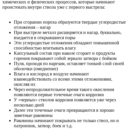
химических и физических процессов, которые начинают
проистекать внутри ствола уже с первого выстрела:
При сгорании пороха образуются твердые углеродистые
отложения – нагар
При выстреле металл расширяется и нагар, буквально,
въедается в открывшиеся поры
Эти углеродистые отложения обладают повышенной
способностью впитывать влагу
Капсульный состав при наколе сгорает и продукты
горения покрывают собой зеркало затвора с бойком
Пуля, проходя по нарезам, оставляет тонкий слой своей
оболочки (омеднение)
Влага и кислород в воздухе начинают
взаимодействовать со всеми этими отложениями,
окисляя их
Через непродолжительное время такого окисления
появляются первые точечные очаги коррозии
У «черных» стволов коррозия появляется уже через
несколько дней
Далее эти точечные очаги превращаются в хорошо
заметные раковины
Раковины начинают покрывать не только ствол, но и
патронник, затвор, боек и т.д.