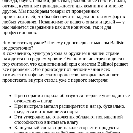
одежда, обувь, палатки, рюкзаки, рыболовные снасти, ножи,
оптика, кухонные принадлежности для кемпинга и многое
другое. Мы подбираем товары от проверенных
производителей, чтобы обеспечить надёжность и комфорт в
любых условиях. Независимо от вашего опыта и целей — у
нас найдётся снаряжение как для новичков, так и для
профессионалов.
Чем чистить оружие? Почему одного ерша с маслом Ballistol
не достаточно?
К сожалению, культура ухода за оружием в нашей стране
находится на среднем уровне. Очень многие стрелки до сих
пор считают, что единственный ерш с маслом Ballistol решает
все проблемы. Это происходит от непонимания всех
химических и физических процессов, которые начинают
проистекать внутри ствола уже с первого выстрела:
При сгорании пороха образуются твердые углеродистые
отложения – нагар
При выстреле металл расширяется и нагар, буквально,
въедается в открывшиеся поры
Эти углеродистые отложения обладают повышенной
способностью впитывать влагу
Капсульный состав при наколе сгорает и продукты
горения покрывают собой зеркало затвора с бойком