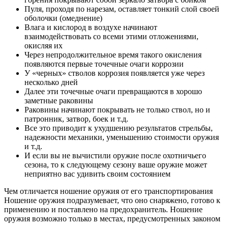
Пуля, проходя по нарезам, оставляет тонкий слой своей
оболочки (омеднение)
Влага и кислород в воздухе начинают
взаимодействовать со всеми этими отложениями,
окисляя их
Через непродолжительное время такого окисления
появляются первые точечные очаги коррозии
У «черных» стволов коррозия появляется уже через
несколько дней
Далее эти точечные очаги превращаются в хорошо
заметные раковины
Раковины начинают покрывать не только ствол, но и
патронник, затвор, боек и т.д.
Все это приводит к ухудшению результатов стрельбы,
надежности механики, уменьшению стоимости оружия
и т.д.
И если вы не вычистили оружие после охотничьего
сезона, то к следующему сезону ваше оружие может
неприятно вас удивить своим состоянием
Чем отличается ношение оружия от его транспортирования
Ношение оружия подразумевает, что оно снаряжено, готово к
применению и поставлено на предохранитель. Ношение
оружия возможно только в местах, предусмотренных законом