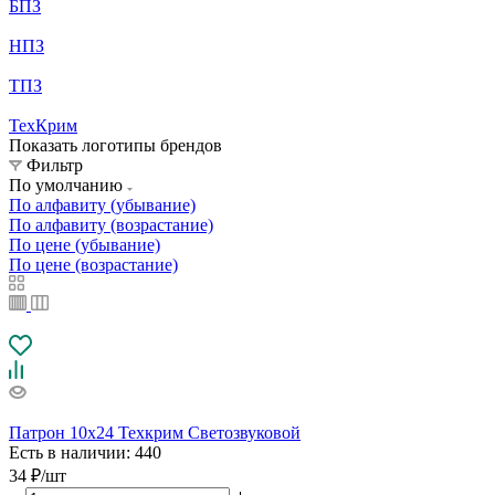
БПЗ
НПЗ
ТПЗ
ТехКрим
Показать логотипы брендов
Фильтр
По умолчанию
По алфавиту (убывание)
По алфавиту (возрастание)
По цене (убывание)
По цене (возрастание)
Патрон 10х24 Техкрим Светозвуковой
Есть в наличии
: 440
34
₽
/шт