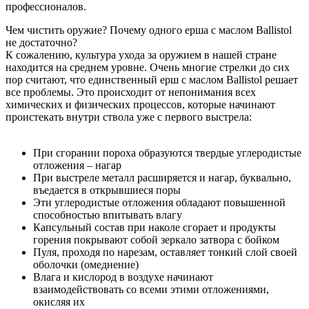
профессионалов.
Чем чистить оружие? Почему одного ерша с маслом Ballistol
не достаточно?
К сожалению, культура ухода за оружием в нашей стране
находится на среднем уровне. Очень многие стрелки до сих
пор считают, что единственный ерш с маслом Ballistol решает
все проблемы. Это происходит от непонимания всех
химических и физических процессов, которые начинают
проистекать внутри ствола уже с первого выстрела:
При сгорании пороха образуются твердые углеродистые
отложения – нагар
При выстреле металл расширяется и нагар, буквально,
въедается в открывшиеся поры
Эти углеродистые отложения обладают повышенной
способностью впитывать влагу
Капсульный состав при наколе сгорает и продукты
горения покрывают собой зеркало затвора с бойком
Пуля, проходя по нарезам, оставляет тонкий слой своей
оболочки (омеднение)
Влага и кислород в воздухе начинают
взаимодействовать со всеми этими отложениями,
окисляя их