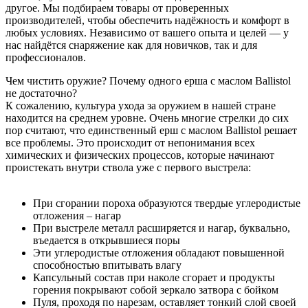
другое. Мы подбираем товары от проверенных
производителей, чтобы обеспечить надёжность и комфорт в
любых условиях. Независимо от вашего опыта и целей — у
нас найдётся снаряжение как для новичков, так и для
профессионалов.
Чем чистить оружие? Почему одного ерша с маслом Ballistol
не достаточно?
К сожалению, культура ухода за оружием в нашей стране
находится на среднем уровне. Очень многие стрелки до сих
пор считают, что единственный ерш с маслом Ballistol решает
все проблемы. Это происходит от непонимания всех
химических и физических процессов, которые начинают
проистекать внутри ствола уже с первого выстрела:
При сгорании пороха образуются твердые углеродистые
отложения – нагар
При выстреле металл расширяется и нагар, буквально,
въедается в открывшиеся поры
Эти углеродистые отложения обладают повышенной
способностью впитывать влагу
Капсульный состав при наколе сгорает и продукты
горения покрывают собой зеркало затвора с бойком
Пуля, проходя по нарезам, оставляет тонкий слой своей