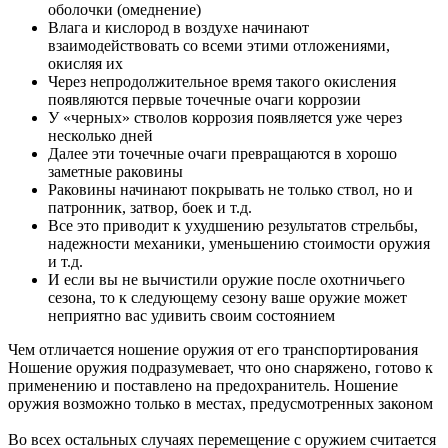
оболочки (омеднение)
Влага и кислород в воздухе начинают
взаимодействовать со всеми этими отложениями,
окисляя их
Через непродолжительное время такого окисления
появляются первые точечные очаги коррозии
У «черных» стволов коррозия появляется уже через
несколько дней
Далее эти точечные очаги превращаются в хорошо
заметные раковины
Раковины начинают покрывать не только ствол, но и
патронник, затвор, боек и т.д.
Все это приводит к ухудшению результатов стрельбы,
надежности механики, уменьшению стоимости оружия
и т.д.
И если вы не вычистили оружие после охотничьего
сезона, то к следующему сезону ваше оружие может
неприятно вас удивить своим состоянием
Чем отличается ношение оружия от его транспортирования
Ношение оружия подразумевает, что оно снаряжено, готово к
применению и поставлено на предохранитель. Ношение
оружия возможно только в местах, предусмотренных законом
Во всех остальных случаях перемещение с оружием считается