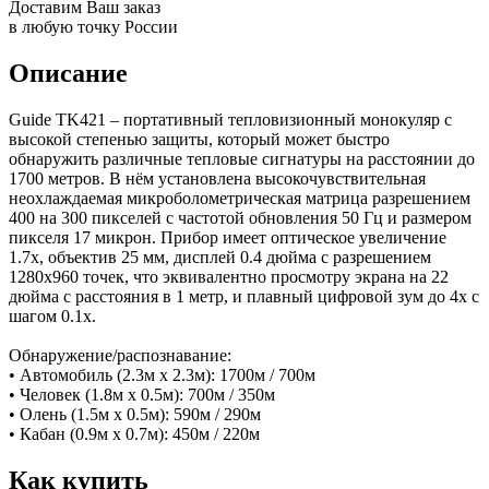
Доставим Ваш заказ
в любую точку России
Описание
Guide TK421 – портативный тепловизионный монокуляр с
высокой степенью защиты, который может быстро
обнаружить различные тепловые сигнатуры на расстоянии до
1700 метров. В нём установлена высокочувствительная
неохлаждаемая микроболометрическая матрица разрешением
400 на 300 пикселей с частотой обновления 50 Гц и размером
пикселя 17 микрон. Прибор имеет оптическое увеличение
1.7х, объектив 25 мм, дисплей 0.4 дюйма с разрешением
1280x960 точек, что эквивалентно просмотру экрана на 22
дюйма с расстояния в 1 метр, и плавный цифровой зум до 4х с
шагом 0.1х.
Обнаружение/распознавание:
• Автомобиль (2.3м х 2.3м): 1700м / 700м
• Человек (1.8м х 0.5м): 700м / 350м
• Олень (1.5м х 0.5м): 590м / 290м
• Кабан (0.9м х 0.7м): 450м / 220м
Как купить