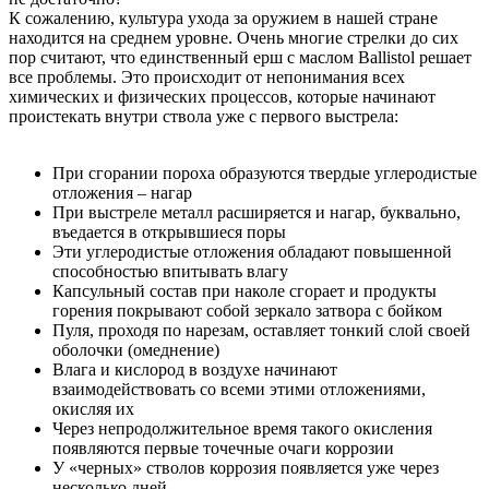
К сожалению, культура ухода за оружием в нашей стране
находится на среднем уровне. Очень многие стрелки до сих
пор считают, что единственный ерш с маслом Ballistol решает
все проблемы. Это происходит от непонимания всех
химических и физических процессов, которые начинают
проистекать внутри ствола уже с первого выстрела:
При сгорании пороха образуются твердые углеродистые
отложения – нагар
При выстреле металл расширяется и нагар, буквально,
въедается в открывшиеся поры
Эти углеродистые отложения обладают повышенной
способностью впитывать влагу
Капсульный состав при наколе сгорает и продукты
горения покрывают собой зеркало затвора с бойком
Пуля, проходя по нарезам, оставляет тонкий слой своей
оболочки (омеднение)
Влага и кислород в воздухе начинают
взаимодействовать со всеми этими отложениями,
окисляя их
Через непродолжительное время такого окисления
появляются первые точечные очаги коррозии
У «черных» стволов коррозия появляется уже через
несколько дней