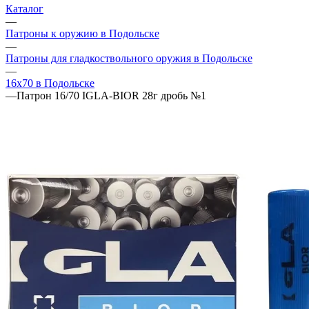
Каталог
—
Патроны к оружию в Подольске
—
Патроны для гладкоствольного оружия в Подольске
—
16х70 в Подольске
—
Патрон 16/70 IGLA-BIOR 28г дробь №1