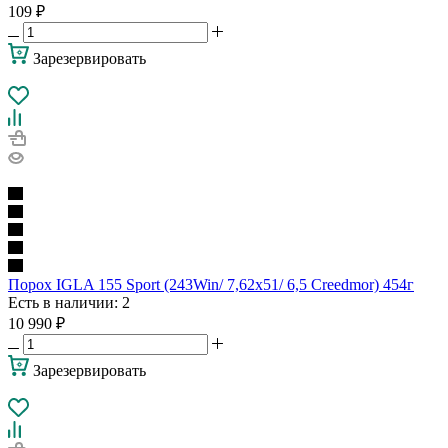
109
₽
Зарезервировать
Порох IGLA 155 Sport (243Win/ 7,62х51/ 6,5 Creedmor) 454г
Есть в наличии
: 2
10 990
₽
Зарезервировать