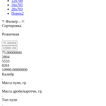
12х70
9
16х70
5
20х70
3
Порох
2
Фильтр
Сортировка
Розничная
75.00000000
2804
5533
8261
10990.00000000
Калибр
Масса пули, гр
Масса дроби/картечи, гр.
Тип пули